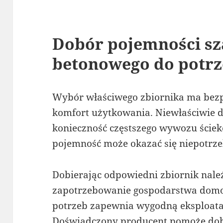
Dobór pojemności s
betonowego do potr
Wybór właściwego zbiornika ma bezp
komfort użytkowania. Niewłaściwie
konieczność częstszego wywozu ściek
pojemność może okazać się niepotr
Dobierając odpowiedni zbiornik nale
zapotrzebowanie gospodarstwa domo
potrzeb zapewnia wygodną eksploatacj
Doświadczony producent pomoże dob