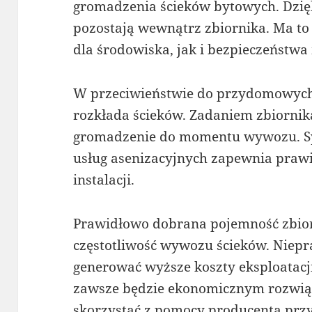
gromadzenia ścieków bytowych. Dzię
pozostają wewnątrz zbiornika. Ma t
dla środowiska, jak i bezpieczeństw
W przeciwieństwie do przydomowych 
rozkłada ścieków. Zadaniem zbiornika
gromadzenie do momentu wywozu. Sy
usług asenizacyjnych zapewnia praw
instalacji.
Prawidłowo dobrana pojemność zbior
częstotliwość wywozu ścieków. Nie
generować wyższe koszty eksploatacji
zawsze będzie ekonomicznym rozwią
skorzystać z pomocy producenta prz