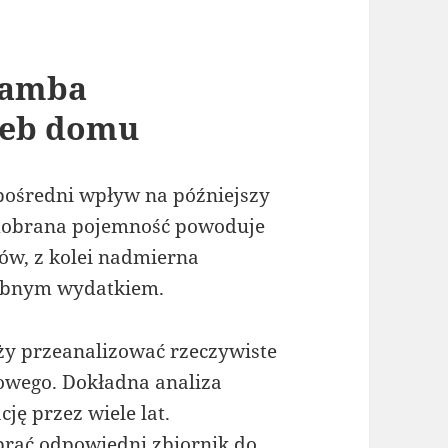
zamba
zeb domu
ośredni wpływ na późniejszy
 dobrana pojemność powoduje
ów, z kolei nadmierna
zebnym wydatkiem.
ży przeanalizować rzeczywiste
wego. Dokładna analiza
ę przez wiele lat.
rać odpowiedni zbiornik do