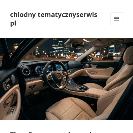
chlodny tematycznyserwis
pl
MENU
I
WIDGETY