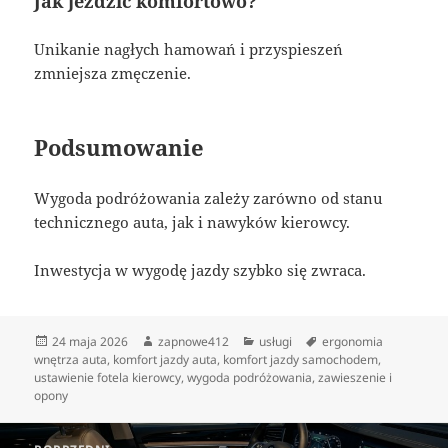
Jak jeździć komfortowo?
Unikanie nagłych hamowań i przyspieszeń
zmniejsza zmęczenie.
Podsumowanie
Wygoda podróżowania zależy zarówno od stanu
technicznego auta, jak i nawyków kierowcy.
Inwestycja w wygodę jazdy szybko się zwraca.
Data
Autor
Kategorie
Tagi
24 maja 2026
zapnowe412
usługi
ergonomia
publikacji
wnętrza auta
,
komfort jazdy auta
,
komfort jazdy samochodem
,
ustawienie fotela kierowcy
,
wygoda podróżowania
,
zawieszenie i
opony
Nawigacja