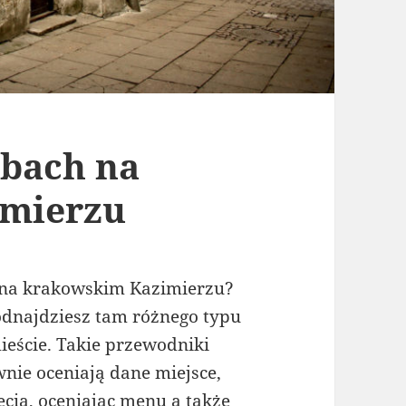
ubach na
imierzu
 na krakowskim Kazimierzu?
odnajdziesz tam różnego typu
eście. Takie przewodniki
wnie oceniają dane miejsce,
jęcia, oceniając menu a także