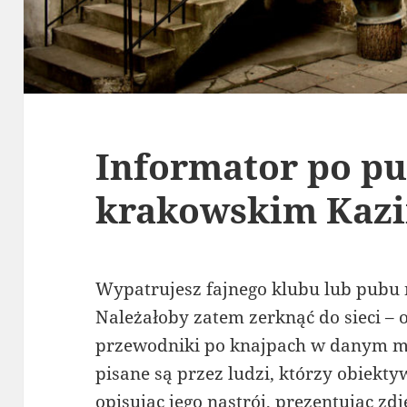
Informator po p
krakowskim Kaz
Wypatrujesz fajnego klubu lub pubu
Należałoby zatem zerknąć do sieci – 
przewodniki po knajpach w danym mi
pisane są przez ludzi, którzy obiekty
opisując jego nastrój, prezentując zd